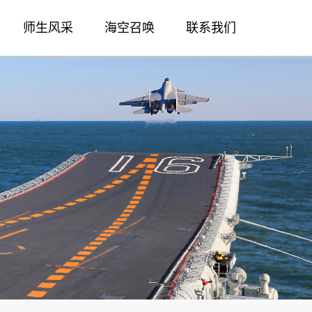
师生风采
海空召唤
联系我们
育英先锋
雏鹰风采