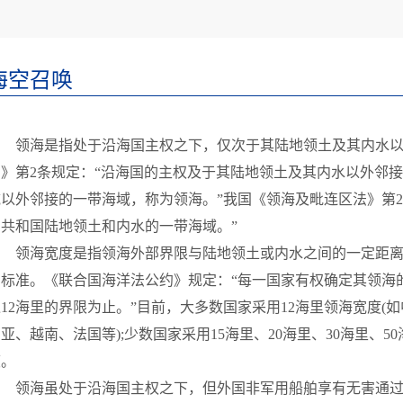
海空召唤
领海是指处于沿海国主权之下，仅次于其陆地领土及其内水以
约》第2条规定：“沿海国的主权及于其陆地领土及其内水以外邻
域以外邻接的一带海域，称为领海。”我国《领海及毗连区法》第
民共和国陆地领土和内水的一带海域。”
领海宽度是指领海外部界限与陆地领土或内水之间的一定距离
的标准。《联合国海洋法公约》规定：“每一国家有权确定其领海
12海里的界限为止。”目前，大多数国家采用12海里领海宽度
亚、越南、法国等);少数国家采用15海里、20海里、30海里、50
度。
领海虽处于沿海国主权之下，但外国非军用船舶享有无害通过