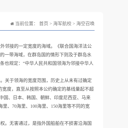
当前位置：
首页
>
海军航校
>
海空召唤
外邻接的一定宽度的海域。《联合国海洋法公
接的一带海域，在群岛国的情形下则及于群岛水
2条也规定：“中华人民共和国领海为邻接中华人
。关于领海的宽度范围，历史上从未有过确定
的宽度，直至从按照本公约确定的基线量起不超
(如中国、日本、韩国、朝鲜、印度尼西亚、马来
海里、70海里、100海里、150海里等不同的宽
权。无害通过，是指外国船舶在不损害沿海国